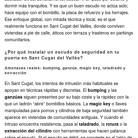
dormir más tranquilos. Y es que un buen escudo no actúa solo;
hace equipo con el bombillo, la placa de refuerzo y los herrajes.
Ese enfoque global, con mirada técnica y local, es el que
realmente funciona en Sant Cugat del Vallès, donde conviven
viviendas a pie de calle, áticos con terraza y trasteros en parkings
comunitarios.
¿Por qué instalar un escudo de seguridad en tu
puerta en Sant Cugat del Vallès?
Amenazas reales: bumping, ganzúa, magic key, taladrado y
extracción
En Sant Cugat, los intentos de intrusión más habituales se
apoyan en técnicas rápidas y discretas. El
bumping
y las
ganzúas
siguen presentes por su bajo coste y la rapidez con la
que un ladrón “abre” bombillos básicos. La
magic key
o llaves
manipuladas para pomos y cilindros de baja seguridad también
aparece en viviendas de comunidades antiguas. Y cuando el
intruso encuentra resistencia, pasa al
taladrado
, la
rotura
o la
extracción del cilindro
con herramientas que hacen palanca
sobre el escudo. Si el escudo es débil, se convierte en el talón de