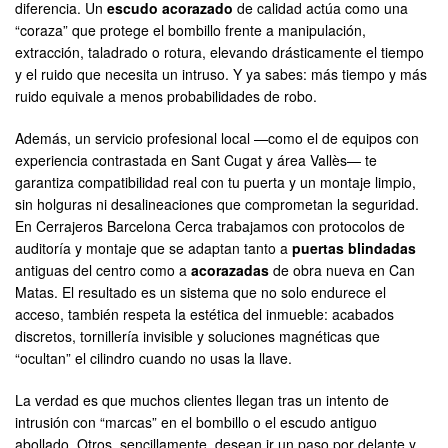
diferencia. Un
escudo acorazado
de calidad actúa como una
“coraza” que protege el bombillo frente a manipulación,
extracción, taladrado o rotura, elevando drásticamente el tiempo
y el ruido que necesita un intruso. Y ya sabes: más tiempo y más
ruido equivale a menos probabilidades de robo.
Además, un servicio profesional local —como el de equipos con
experiencia contrastada en Sant Cugat y área Vallès— te
garantiza compatibilidad real con tu puerta y un montaje limpio,
sin holguras ni desalineaciones que comprometan la seguridad.
En Cerrajeros Barcelona Cerca trabajamos con protocolos de
auditoría y montaje que se adaptan tanto a
puertas blindadas
antiguas del centro como a
acorazadas
de obra nueva en Can
Matas. El resultado es un sistema que no solo endurece el
acceso, también respeta la estética del inmueble: acabados
discretos, tornillería invisible y soluciones magnéticas que
“ocultan” el cilindro cuando no usas la llave.
La verdad es que muchos clientes llegan tras un intento de
intrusión con “marcas” en el bombillo o el escudo antiguo
abollado. Otros, sencillamente, desean ir un paso por delante y