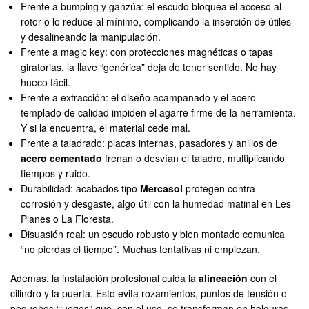
Frente a bumping y ganzúa: el escudo bloquea el acceso al
rotor o lo reduce al mínimo, complicando la inserción de útiles
y desalineando la manipulación.
Frente a magic key: con protecciones magnéticas o tapas
giratorias, la llave “genérica” deja de tener sentido. No hay
hueco fácil.
Frente a extracción: el diseño acampanado y el acero
templado de calidad impiden el agarre firme de la herramienta.
Y si la encuentra, el material cede mal.
Frente a taladrado: placas internas, pasadores y anillos de
acero cementado
frenan o desvían el taladro, multiplicando
tiempos y ruido.
Durabilidad: acabados tipo
Mercasol
protegen contra
corrosión y desgaste, algo útil con la humedad matinal en Les
Planes o La Floresta.
Disuasión real: un escudo robusto y bien montado comunica
“no pierdas el tiempo”. Muchas tentativas ni empiezan.
Además, la instalación profesional cuida la
alineación
con el
cilindro y la puerta. Esto evita rozamientos, puntos de tensión o
pequeños “juegos” que, con el uso, se transforman en holguras