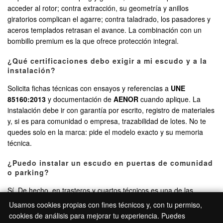
acceder al rotor; contra extracción, su geometría y anillos
giratorios complican el agarre; contra taladrado, los pasadores y
aceros templados retrasan el avance. La combinación con un
bombillo premium es la que ofrece protección integral.
¿Qué certificaciones debo exigir a mi escudo y a la
instalación?
Solicita fichas técnicas con ensayos y referencias a
UNE
85160:2013
y documentación de
AENOR
cuando aplique. La
instalación debe ir con garantía por escrito, registro de materiales
y, si es para comunidad o empresa, trazabilidad de lotes. No te
quedes solo en la marca: pide el modelo exacto y su memoria
técnica.
¿Puedo instalar un escudo en puertas de comunidad
o parking?
Sí. De hecho, en trasteros y cuartos técnicos es una de las
mejoras más rentables. Adaptamos escudos a puertas metálicas
Usamos cookies propias con fines técnicos y, con tu permiso,
con contraplacas y, si conviene, añadimos cerraduras auxiliares o
cookies de análisis para mejorar tu experiencia. Puedes